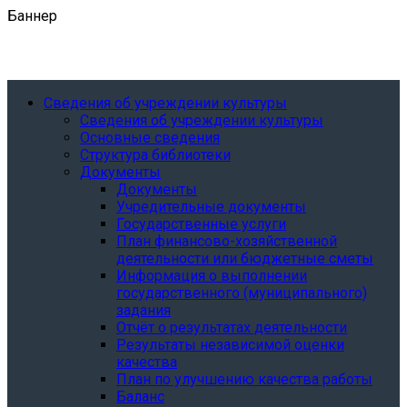
Баннер
Сведения об учреждении культуры
Сведения об учреждении культуры
Основные сведения
Структура библиотеки
Документы
Документы
Учредительные документы
Государственные услуги
План финансово-хозяйственной
деятельности или бюджетные сметы
Информация о выполнении
государственного (муниципального)
задания
Отчёт о результатах деятельности
Результаты независимой оценки
качества
План по улучшению качества работы
Баланс