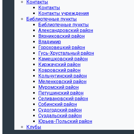
Контакты
Контакты
Контакты учреждения
Библиотечные пункты
Библиотечные пункты
Александровский район
Вязниковский район
Владимир
Гороховецкий район
Гусь-Хрустальный район
Камешковский район
Киржачский район
Ковровский район
Кольчугинский район
Меленковский район
Муромский район
Петушинский район
Селивановский район
Собинский район
Судогодский район
Суздальский район
Юрьев-Польский район
Клубы