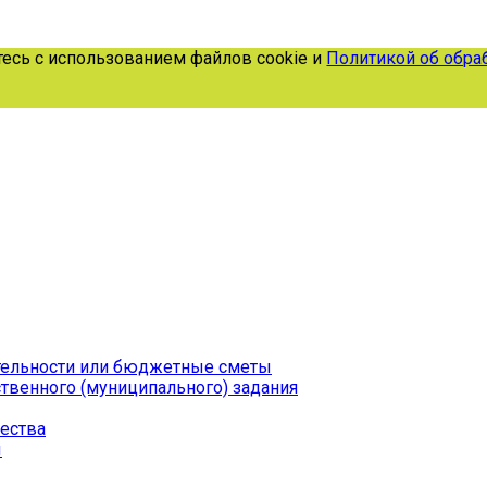
ь с использованием файлов cookie и
Политикой об обрабо
тельности или бюджетные сметы
твенного (муниципального) задания
ества
ы