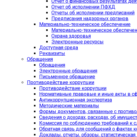
Отчет о финансовых результатах дея
Отчет об исполнении ПФХД
Отчеты об исполнении предписаний
Предписания надзорных органов
Материально-техническое обеспечение
Материально-техническое обеспече
Охрана здоровья
Электронные ресурсы
Доступная среда
Реквизиты
Обращения
Обращения
Электронные обращения
Письменное обращение
Противодействие коррупции
Противодействие коррупции
Нормативные правовые и иные акты в сф
Антикоррупционная экспертиза
Методические материалы
Формы документов, связанные с противо
Сведения о доходах, расходах, об имущес
Комиссия по соблюдению требований к 
Обратная связь для сообщений о фактах 
Доклады, отчеты, обзоры, статистическа