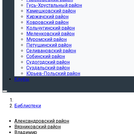
Гусь-Хрустальный район
Камешковский район
Киржачский район
Ковровский район
Кольчугинский район
Меленковский район
Муромский район
Петушинский район
Селивановский район
Собинский район
Судогодский район
Суздальский район
Юрьев-Польский район
Клубы
Библиотеки
Александровский район
Вязниковский район
Владимир