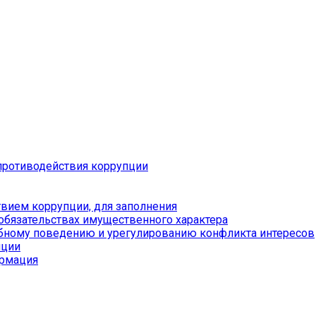
противодействия коррупции
вием коррупции, для заполнения
 обязательствах имущественного характера
бному поведению и урегулированию конфликта интересов
пции
ормация