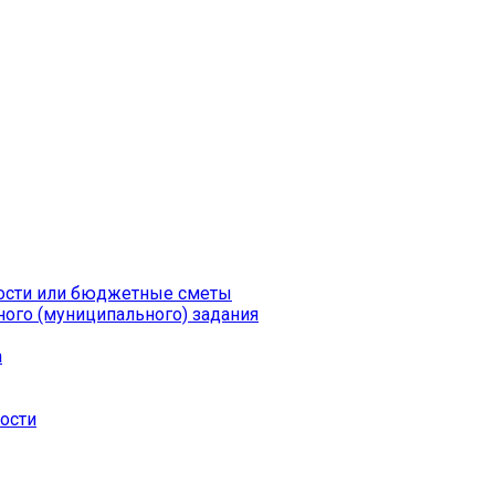
ности или бюджетные сметы
ого (муниципального) задания
а
ности