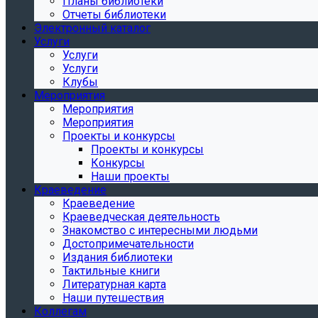
Планы библиотеки
Отчеты библиотеки
Электронный каталог
Услуги
Услуги
Услуги
Клубы
Мероприятия
Мероприятия
Мероприятия
Проекты и конкурсы
Проекты и конкурсы
Конкурсы
Наши проекты
Краеведение
Краеведение
Краеведческая деятельность
Знакомство с интересными людьми
Достопримечательности
Издания библиотеки
Тактильные книги
Литературная карта
Наши путешествия
Коллегам