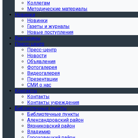
Коллегам
Методические материалы
Новинки
Новинки
Газеты и журналы
Новые поступления
Викторины
Пресс-центр
Пресс-центр
Новости
Объявления
Фотогалерея
Видеогалерея
Презентации
СМИ о нас
Контакты
Контакты
Контакты учреждения
Библиотечные пункты
Библиотечные пункты
Александровский район
Вязниковский район
Владимир
Гороховецкий район