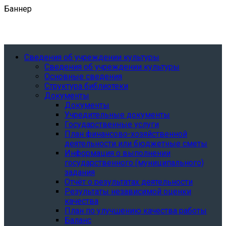
Баннер
Сведения об учреждении культуры
Сведения об учреждении культуры
Основные сведения
Структура библиотеки
Документы
Документы
Учредительные документы
Государственные услуги
План финансово-хозяйственной
деятельности или бюджетные сметы
Информация о выполнении
государственного (муниципального)
задания
Отчёт о результатах деятельности
Результаты независимой оценки
качества
План по улучшению качества работы
Баланс