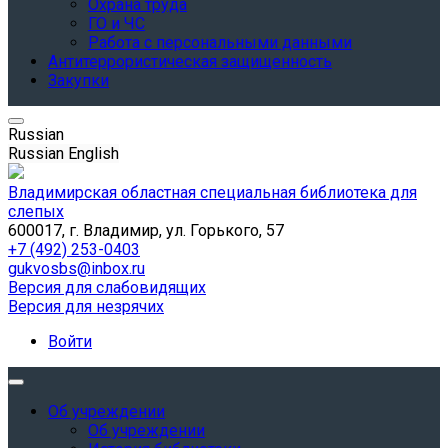
Охрана труда
ГО и ЧС
Работа с персональными данными
Антитеррористическая защищенность
Закупки
Russian
Russian
English
Владимирская областная специальная библиотека для
слепых
600017, г. Владимир, ул. Горького, 57
+7 (492) 253-0403
gukvosbs@inbox.ru
Версия для слабовидящих
Версия для незрячих
Войти
Об учреждении
Об учреждении