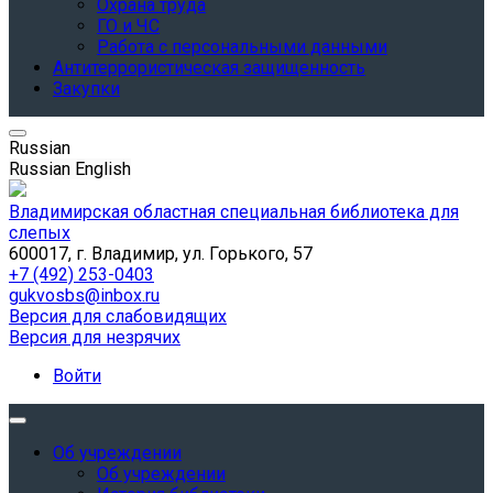
Охрана труда
ГО и ЧС
Работа с персональными данными
Антитеррористическая защищенность
Закупки
Russian
Russian
English
Владимирская областная специальная библиотека для
слепых
600017, г. Владимир, ул. Горького, 57
+7 (492) 253-0403
gukvosbs@inbox.ru
Версия для слабовидящих
Версия для незрячих
Войти
Об учреждении
Об учреждении