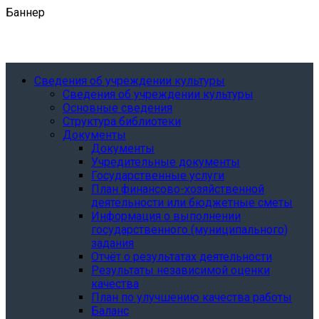
Баннер
Сведения об учреждении культуры
Сведения об учреждении культуры
Основные сведения
Структура библиотеки
Документы
Документы
Учредительные документы
Государственные услуги
План финансово-хозяйственной
деятельности или бюджетные сметы
Информация о выполнении
государственного (муниципального)
задания
Отчёт о результатах деятельности
Результаты независимой оценки
качества
План по улучшению качества работы
Баланс