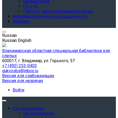
Охрана труда
ГО и ЧС
Работа с персональными данными
Антитеррористическая защищенность
Закупки
Russian
Russian
English
Владимирская областная специальная библиотека для
слепых
600017, г. Владимир, ул. Горького, 57
+7 (492) 253-0403
gukvosbs@inbox.ru
Версия для слабовидящих
Версия для незрячих
Войти
Об учреждении
Об учреждении