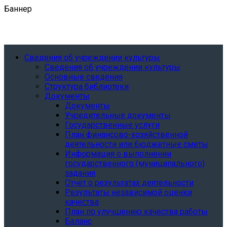
Баннер
Сведения об учреждении культуры
Сведения об учреждении культуры
Основные сведения
Структура библиотеки
Документы
Документы
Учредительные документы
Государственные услуги
План финансово-хозяйственной
деятельности или бюджетные сметы
Информация о выполнении
государственного (муниципального)
задания
Отчёт о результатах деятельности
Результаты независимой оценки
качества
План по улучшению качества работы
Баланс