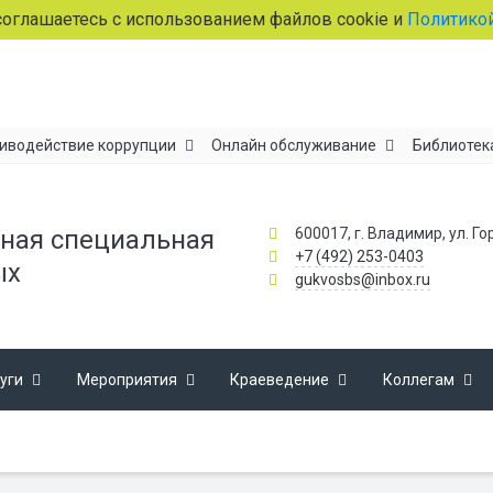
глашаетесь с использованием файлов cookie и
Политикой 
иводействие коррупции
Онлайн обслуживание
Библиотек
600017, г. Владимир, ул. Го
ная специальная
+7 (492) 253-0403
ых
gukvosbs@inbox.ru
уги
Мероприятия
Краеведение
Коллегам