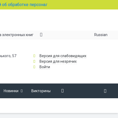
об обработке персональных данных
Russian
а электронных книг
рького, 57
Версия для слабовидящих
Версия для незрячих
Войти
Новинки
Викторины